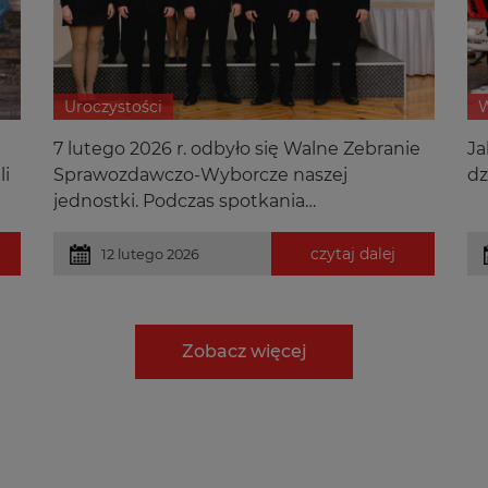
Uroczystości
W
7 lutego 2026 r. odbyło się Walne Zebranie
Ja
li
Sprawozdawczo-Wyborcze naszej
dz
jednostki. Podczas spotkania
podsumowaliśmy działalność OSP w
minionym okresie, omówiliśmy
czytaj dalej
12 lutego 2026
najważniejsze zadania oraz kierunki
dalszego rozwoju.
Zobacz więcej