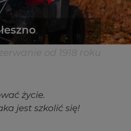
Błeszno
zerwanie od 1918 roku
wać życie.
a jest szkolić się!