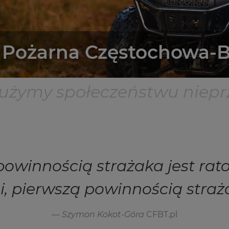
ż Pożarna Częstochowa-
służymy społeczeństwu niepr
powinnością strażaka jest rato
i, pierwszą powinnością strażak
Szymon Kokot-Góra
CFBT.pl