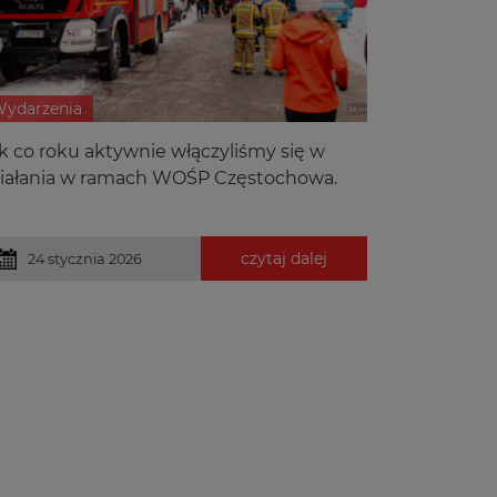
ydarzenia
k co roku aktywnie włączyliśmy się w
iałania w ramach WOŚP Częstochowa.
czytaj dalej
24 stycznia 2026