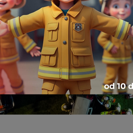
954
1962
POŻARY
MIEJSCOWE ZAGROŻ