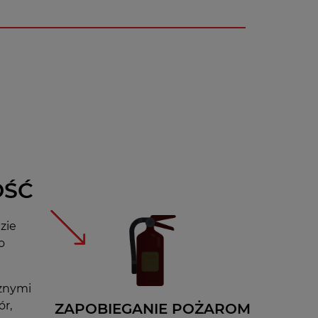
OŚĆ
zie
o
cznymi
r,
ZAPOBIEGANIE POŻAROM