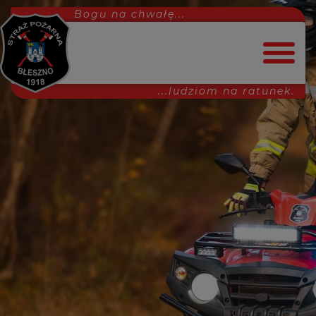
Bogu na chwałę...
...ludziom na ratunek.
Strona główna
Dołącz do nas!
Aktualności
Interwencje
MDP
Ćwiczenia
Projekty
Uroczystości
Inne
Wydarzenia