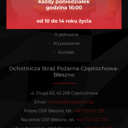
Strona główna
Dołącz do nas!
Aktualności
O jednostce
Wyposażenie
Kontakt
Ochotnicza Straż Pożarna Częstochowa-
Błeszno
ul. Długa 63, 42-208 Częstochowa
Email:
kontakt@ospbleszno.pl
Prezes OSP Błeszno, tel.
+48 730 212 232
Naczelnik OSP Błeszno, tel.
+48 733 533 733