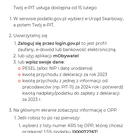
Twój e-PIT usługa dostępna od 15 lutego
W serwisie podatki.gov.pl wybierz e-Urząd Skarbowy,
a potem Twój e-PIT.
Uwierzytelnij się
Zaloguj się przez login.gov.pl
to jest profil
zaufany, e-dowód lub bankowość elektroniczną
lub użyj aplikacji
mObywatel
lub
wpisz swoje dane
:
PESEL (albo: NIP i datę urodzenia)
kwotę przychodu z deklaracji za rok 2023
kwotę przychodu z jednej z informacji od
pracodawców (np. PIT-11) za 2024 rok i potwierdź
kwotą nadpłaty/podatku do zapłaty z deklaracji
za 2023 r.
Na głównym ekranie zobaczysz informację o OPP.
Jeśli robisz to po raz pierwszy:
wybierz z listy numer KRS tej OPP, której chcesz
przekazać 1,5% podatku [
000072767
]