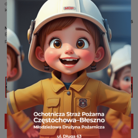
do neutralizacji plamy ropopochodnej na ulicy Bohaterów
Katynia.
Do działań wyjechaliśmy zastępem
359[S]01 GBA 2,4/16
Mercedes-Benz
. Plama zaczynała się przy KFC na
Bohaterów Katynia, a kończyła na zatoczce autobusowej
przy skrzyżowaniu ulic: Bohaterów Katynia i Brzezińskiej.
Działania zakończyliśmy po godzinie.
Następny
Poprzedni