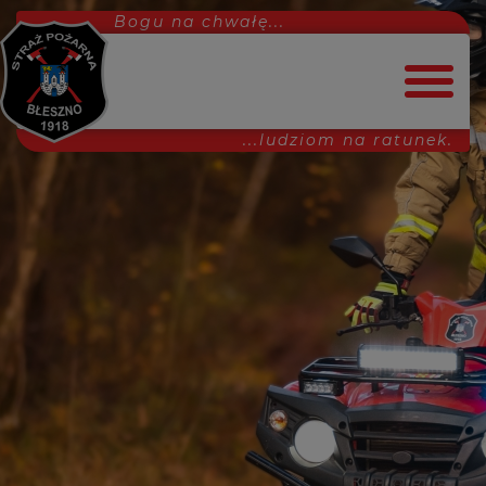
Bogu na chwałę...
...ludziom na ratunek.
Strona główna
Dołącz do nas!
Aktualności
Interwencje
MDP
Ćwiczenia
Projekty
Uroczystości
Inne
Wydarzenia