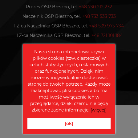
Prezes OSP Błeszno, tel.
+48 730 212 232
Naczelnik OSP Błeszno, tel.
+48 733 533 733
I Z-ca Naczelnika OSP Błeszno, tel.
+48 539 975 734
II Z-ca Naczelnika OSP Błeszno, tel.
+48 721 101 184
Nasza strona internetowa używa
Polub nas na Facebooku
plików cookies (tzw. ciasteczka) w
celach statystycznych, reklamowych
oraz funkcjonalnych. Dzięki nim
możemy indywidualnie dostosować
stronę do twoich potrzeb. Każdy może
zaakceptować pliki cookies albo ma
możliwość wyłączenia ich w
przeglądarce, dzięki czemu nie będą
zbierane żadne informacje.
[więcej]
© 2026
OSP KSRG Częstochowa-Błeszno
[ok]
Projekt i wykonanie
KamilWeb