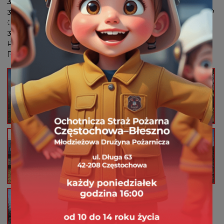
357[S]04
GBA 2/24 Star 1142 – OSP Kiedrzyn
359[S]04
GCBA 3,5/35 Mercedes-Benz Atego 1530 AF – OSP
Gnaszyn
359[S]08
GCBA 6/40 MAN TGM 18.320 – OSP Błeszno
Pogotowie energetyczne
Policja