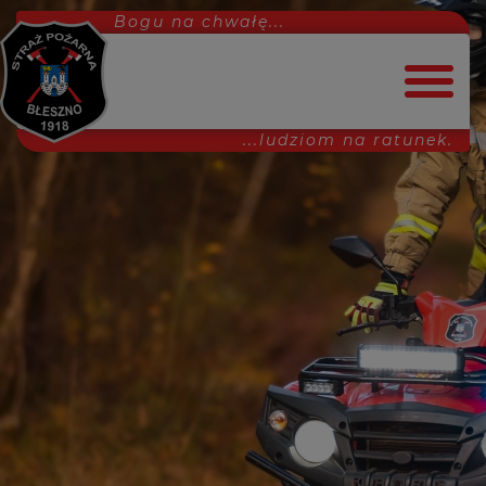
Bogu na chwałę...
...ludziom na ratunek.
Strona główna
Dołącz do nas!
Aktualności
Interwencje
MDP
Ćwiczenia
Projekty
Uroczystości
Inne
Wydarzenia