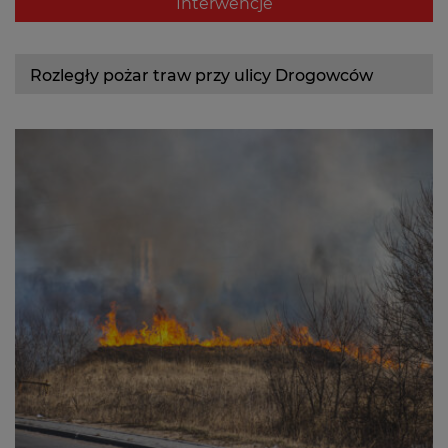
359[S]62 GLBM Ford
Interwencje
Kontakt
Rozległy pożar traw przy ulicy Drogowców