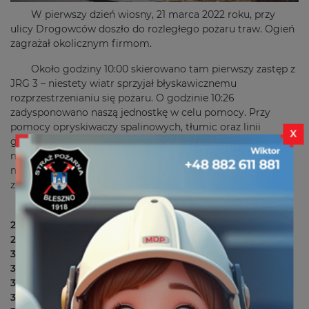
W pierwszy dzień wiosny, 21 marca 2022 roku, przy
ulicy Drogowców doszło do rozległego pożaru traw. Ogień
zagrażał okolicznym firmom.
Około godziny 10:00 skierowano tam pierwszy zastęp z
JRG 3 – niestety wiatr sprzyjał błyskawicznemu
rozprzestrzenianiu się pożaru. O godzinie 10:26
zadysponowano naszą jednostkę w celu pomocy. Przy
pomocy opryskiwaczy spalinowych, tłumic oraz linii
X
gaśniczych udało się opanować pożar, który strawił 8,5 ha
nieużytków. Do bazy wróciliśmy około godziny 13:30. Na
miejsce łącznie skierowano 8 zastępów gaśniczych wraz z
z-cą dowódcy JRG 1 –
mł. bryg. Krzysztofem Dzwonnikiem
.
SiŚ:
250[S]21
GBA 2,7/16 Volvo FL 280 – JRG CS PSP
250[S]25
GCBA 4/32 Volvo FMX 410 – JRG CS PSP
351[S]90
SLRr Dacia Duster – JRG 1
353[S]21
GBA 2,9/20 MAN TGM 13.290 – JRG 3
353[S]25
GCBA 8/50 Renault Kerax 420 dCi – JRG 3
357[S]02
GLBM 0,3/0,5 Ford Transit – OSP Kawodrza Dolna