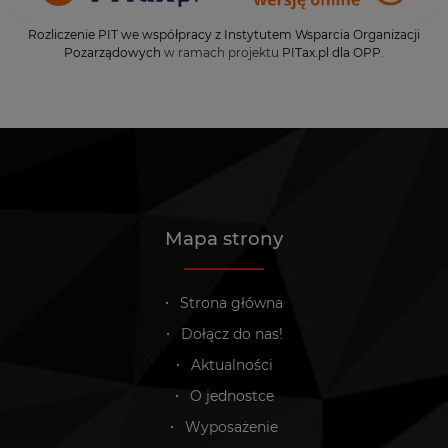
Rozliczenie PIT we współpracy z Instytutem Wsparcia Organizacji
Pozarządowych
w ramach projektu
PITax.pl dla OPP
.
Mapa strony
Strona główna
Dołącz do nas!
Aktualności
O jednostce
Wyposażenie