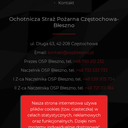
Kontakt
Ochotnicza Straż Pożarna Częstochowa-
Błeszno
ul. Długa 63, 42-208 Częstochowa
Email:
kontakt@ospbleszno.pl
Prezes OSP Błeszno, tel.
+48 730 212 232
Naczelnik OSP Błeszno, tel.
+48 733 533 733
I Z-ca Naczelnika OSP Błeszno, tel.
+48 539 975 734
II Z-ca Naczelnika OSP Błeszno, tel.
+48 721 101 184
Nasza strona internetowa używa
Polub nas na Facebooku
plików cookies (tzw. ciasteczka) w
celach statystycznych, reklamowych
oraz funkcjonalnych. Dzięki nim
możemy indywidualnie dostosować