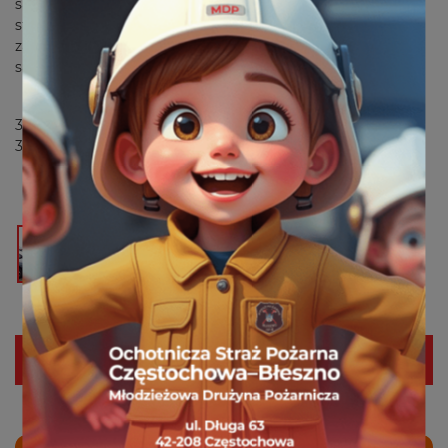
samochodu przy ulicy Bohaterów Katynia.
Po dojeździe
stwierdzono brak oznak pożaru, według zgłaszającej
zadymienie i swąd spalenizny powstały podczas odpalania
samochodu.
SiŚ:
351-21 JRG 1
359-01 OSP Błeszno
Następny
Poprzedni