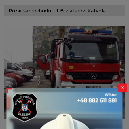
359[S]62 GLBM Ford
Pożar samochodu, ul. Bohaterów Katynia
Kontakt
X
Dzisiaj o 13:12 zostaliśmy zadysponowani do pożaru