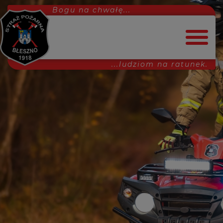
Bogu na chwałę...
...ludziom na ratunek.
Strona główna
Dołącz do nas!
Aktualności
Interwencje
MDP
Ćwiczenia
Projekty
Uroczystości
Inne
Wydarzenia