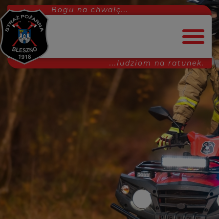
Bogu na chwałę...
...ludziom na ratunek.
Strona główna
Dołącz do nas!
Aktualności
Interwencje
MDP
Ćwiczenia
Projekty
Uroczystości
Inne
Wydarzenia