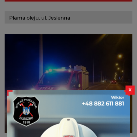
359[S]62 GLBM Ford
Kontakt
Plama oleju, ul. Jesienna
X