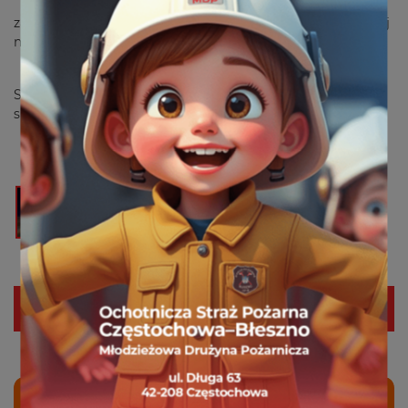
8.01.2018 o godzinie 20:26 zostaliśmy zadysponowani
zastępem GLBM 359-62 do plamy oleju przy ulicy Jesiennej
na wysokości Szkoły Podstawowej nr 49.
Po zneutralizowaniu plamy sprawdziliśmy jeszcze ul.
Sportową przy linii tramwajowej gdzie również znajdowała
się plama ropopochodna.
Następny
Poprzedni