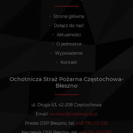
Strona główna
Dołącz do nas!
Aktualności
O jednostce
Wyposażenie
Kontakt
Ochotnicza Straż Pożarna Częstochowa-
Błeszno
ul. Długa 63, 42-208 Częstochowa
Email:
kontakt@ospbleszno.pl
Prezes OSP Błeszno, tel.
+48 730 212 232
Naczelnik OSP Błeszno, tel.
+48 733 533 733