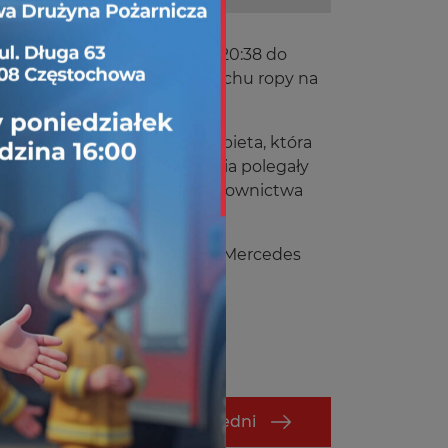
trzech zdarzeń: o godzinie 20:38 do
e 21:36 do wyczuwalnego zapachu ropy na
 w bloku przy ulicy Bienia.
godzinie 21:51 – starsza kobieta, która
orzyć drzwi. Nasze działania polegały
ej, którą przejął
Zespół Ratownictwa
ępem 359[S]01 GBARt 2,5/16 Mercedes
m
.
Poprzedni