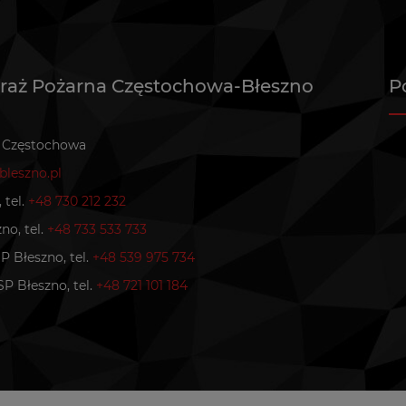
traż Pożarna Częstochowa-Błeszno
P
8 Częstochowa
leszno.pl
 tel.
+48 730 212 232
no, tel.
+48 733 533 733
P Błeszno, tel.
+48 539 975 734
SP Błeszno, tel.
+48 721 101 184