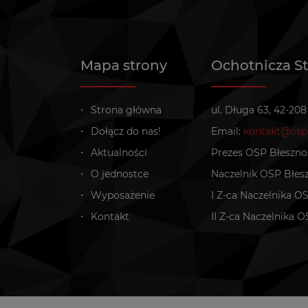
Mapa strony
Ochotnicza S
Strona główna
ul. Długa 63, 42-20
Dołącz do nas!
Email:
kontakt@ospb
Aktualności
Prezes OSP Błeszno,
O jednostce
Naczelnik OSP Błesz
Wyposażenie
I Z-ca Naczelnika OS
Kontakt
II Z-ca Naczelnika O