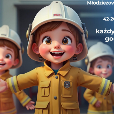
21 grudnia 2023 roku byliśmy dysponowani do 
zalanej drogi na ulicy Chałubińskiego, o godzini
ulicy Sosnowej i następnie do otwarcia mieszkania
Do trzeciego zdarzenia przedysponowano nas o 
wymagała natychmiastowej pomocy nie mogła otw
na ich wyważeniu w celu dostępu do poszkodowan
Medycznego.
Do wymienionych zdarzeń wyjechaliśmy zast
Benz Atego 1329 AF.
Pełna fotorelacja znajduje się
pod tym linkie