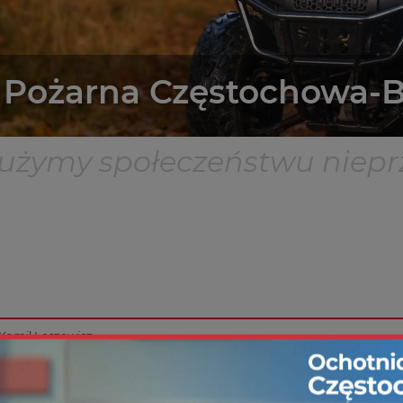
ż Pożarna Częstochowa-
służymy społeczeństwu niepr
Kamil Leszewicz