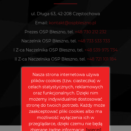
ul. Długa 63, 42-208 Częstochowa
Email:
kontakt@ospbleszno.pl
Prezes OSP Błeszno, tel.
+48 730 212 232
Naczelnik OSP Błeszno, tel.
+48 733 533 733
I Z-ca Naczelnika OSP Błeszno, tel.
+48 539 975 734
II Z-ca Naczelnika OSP Błeszno, tel.
+48 721 101 184
Nasza strona internetowa używa
Polub nas na Facebooku
plików cookies (tzw. ciasteczka) w
celach statystycznych, reklamowych
oraz funkcjonalnych. Dzięki nim
możemy indywidualnie dostosować
stronę do twoich potrzeb. Każdy może
zaakceptować pliki cookies albo ma
możliwość wyłączenia ich w
przeglądarce, dzięki czemu nie będą
zbierane żadne informacje.
[więcej]