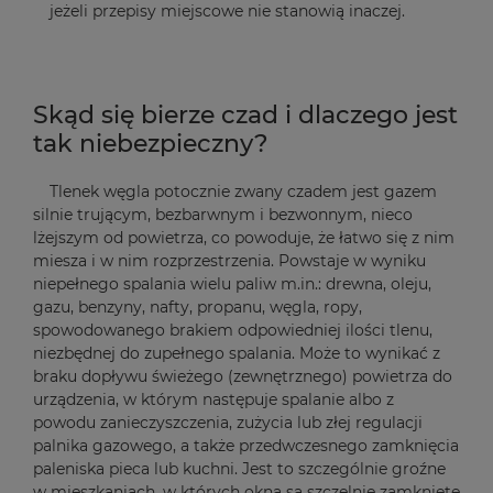
jeżeli przepisy miejscowe nie stanowią inaczej.
Skąd się bierze czad i dlaczego jest
tak niebezpieczny?
Tlenek węgla potocznie zwany czadem jest gazem
silnie trującym, bezbarwnym i bezwonnym, nieco
lżejszym od powietrza, co powoduje, że łatwo się z nim
miesza i w nim rozprzestrzenia. Powstaje w wyniku
niepełnego spalania wielu paliw m.in.: drewna, oleju,
gazu, benzyny, nafty, propanu, węgla, ropy,
spowodowanego brakiem odpowiedniej ilości tlenu,
niezbędnej do zupełnego spalania. Może to wynikać z
braku dopływu świeżego (zewnętrznego) powietrza do
urządzenia, w którym następuje spalanie albo z
powodu zanieczyszczenia, zużycia lub złej regulacji
palnika gazowego, a także przedwczesnego zamknięcia
paleniska pieca lub kuchni. Jest to szczególnie groźne
w mieszkaniach, w których okna są szczelnie zamknięte