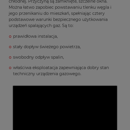
chłodnej. Przyczyną są zamknięte, szczelne okna.
Można łatwo zapobiec powstawaniu tlenku węgla i
jego przenikaniu do mieszkań, spełniając cztery
podstawowe warunki bezpiecznego użytkowania
urządzeń spalających gaz. Są to:
prawidłowa instalacja,
stały dopływ świeżego powietrza,
swobodny odpływ spalin,
właściwa eksploatacja zapewniająca dobry stan
techniczny urządzenia gazowego.