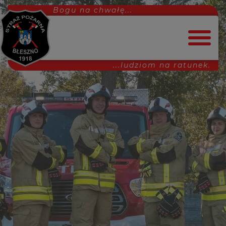
Bogu na chwałę...
...ludziom na ratunek.
Strona główna
Dołącz do nas!
Aktualności
Interwencje
MDP
Ćwiczenia
Projekty
Uroczystości
Inne
Wydarzenia