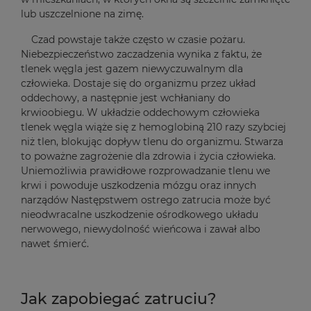
lub uszczelnione na zimę.
Czad powstaje także często w czasie pożaru.
Niebezpieczeństwo zaczadzenia wynika z faktu, że
tlenek węgla jest gazem niewyczuwalnym dla
człowieka. Dostaje się do organizmu przez układ
oddechowy, a następnie jest wchłaniany do
krwioobiegu. W układzie oddechowym człowieka
tlenek węgla wiąże się z hemoglobiną 210 razy szybciej
niż tlen, blokując dopływ tlenu do organizmu. Stwarza
to poważne zagrożenie dla zdrowia i życia człowieka.
Uniemożliwia prawidłowe rozprowadzanie tlenu we
krwi i powoduje uszkodzenia mózgu oraz innych
narządów Następstwem ostrego zatrucia może być
nieodwracalne uszkodzenie ośrodkowego układu
nerwowego, niewydolność wieńcowa i zawał albo
nawet śmierć.
Jak zapobiegać zatruciu?