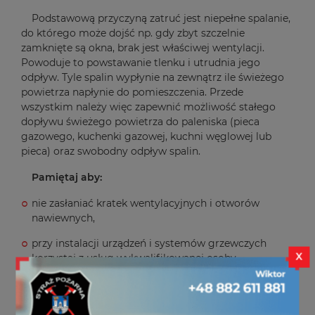
Podstawową przyczyną zatruć jest niepełne spalanie,
do którego może dojść np. gdy zbyt szczelnie
zamknięte są okna, brak jest właściwej wentylacji.
Powoduje to powstawanie tlenku i utrudnia jego
odpływ. Tyle spalin wypłynie na zewnątrz ile świeżego
powietrza napłynie do pomieszczenia. Przede
wszystkim należy więc zapewnić możliwość stałego
dopływu świeżego powietrza do paleniska (pieca
gazowego, kuchenki gazowej, kuchni węglowej lub
pieca) oraz swobodny odpływ spalin.
Pamiętaj aby:
nie zasłaniać kratek wentylacyjnych i otworów
nawiewnych,
przy instalacji urządzeń i systemów grzewczych
X
korzystaj z usług wykwalifikowanej osoby,
dokonywać okresowych przeglądów instalacji
wentylacyjnej i przewodów kominowych oraz ich
czyszczenia. Gdy używasz węgla i drewna należy to