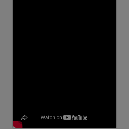
359[S]62 GLBM Ford
Kontakt