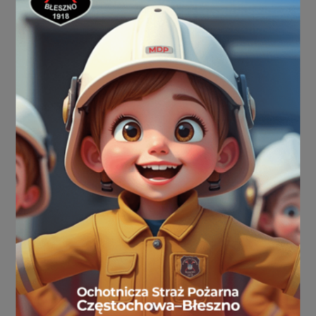
robić nie rzadziej niż raz na 3 miesiące. Gdy używasz
gazu ziemnego czy oleju opałowego – nie rzadziej niż
raz na pół roku. Zarządca budynku lub właściciel ma
obowiązek m.in. przeglądu instalacji wentylacyjnej
nie rzadziej niż raz w roku.
użytkować sprawne techniczne urządzenia, w
których odbywa się proces spalania zgodnie z
instrukcją producenta: kontrolować stan techniczny
urządzeń grzewczych,
stosować urządzenia posiadające stosowne
dopuszczenia w zakresie wprowadzenia do obrotu; w
sytuacjach wątpliwych należy żądać okazania
wystawionej przez producenta lub importera
urządzenia tzw. deklaracji zgodności, tj. dokumentu
zawierającego informacje o specyfikacji technicznej
oraz przeznaczeniu i zakresie stosowania danego
urządzenia,
w przypadku wymiany okien na nowe, sprawdzić
poprawność działania wentylacji, ponieważ nowe