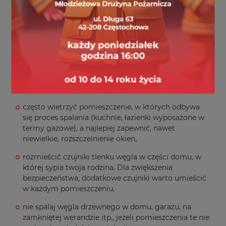
okna są najczęściej o wiele bardziej szczelne w
stosunku do wcześniej stosowanych w budynku i
mogą pogarszać wentylację,
systematycznie sprawdzać ciąg powietrza, np.
poprzez przykładanie kartki papieru do otworu, bądź
kratki wentylacyjnej; jeśli nic nie zakłóca wentylacji,
kartka powinna przywrzeć do wyżej wspomnianego
otworu lub kratki,
często wietrzyć pomieszczenie, w których odbywa
się proces spalania (kuchnie, łazienki wyposażone w
termy gazowe), a najlepiej zapewnić, nawet
niewielkie, rozszczelnienie okien,
rozmieścić czujniki tlenku węgla w części domu, w
której sypia twoja rodzina. Dla zwiększenia
bezpieczeństwa, dodatkowe czujniki warto umieścić
w każdym pomieszczeniu,
nie spalaj węgla drzewnego w domu, garażu, na
zamkniętej werandzie itp., jeżeli pomieszczenia te nie